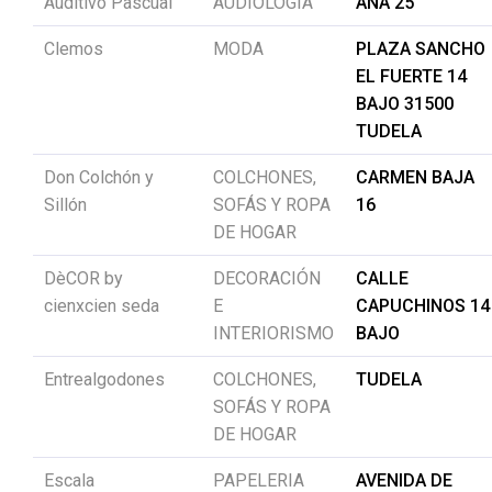
Auditivo Pascual
AUDIOLOGIA
ANA 25
Clemos
MODA
PLAZA SANCHO
EL FUERTE 14
BAJO 31500
TUDELA
Don Colchón y
COLCHONES,
CARMEN BAJA
Sillón
SOFÁS Y ROPA
16
DE HOGAR
DèCOR by
DECORACIÓN
CALLE
cienxcien seda
E
CAPUCHINOS 14
INTERIORISMO
BAJO
Entrealgodones
COLCHONES,
TUDELA
SOFÁS Y ROPA
DE HOGAR
Escala
PAPELERIA
AVENIDA DE